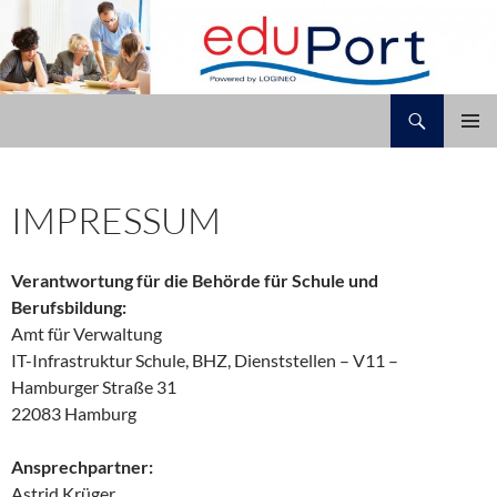
Zum
Inhalt
springen
Suchen
Schule Hirtenweg
PRIMÄR
MENÜ
IMPRESSUM
Verantwortung für die Behörde für Schule und
Berufsbildung:
Amt für Verwaltung
IT-Infrastruktur Schule, BHZ, Dienststellen – V11 –
Hamburger Straße 31
22083 Hamburg
Ansprechpartner:
Astrid Krüger